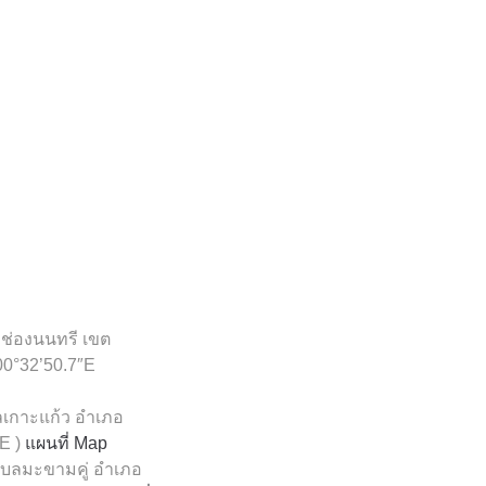
ช่องนนทรี เขต
00°32’50.7″E
ลเกาะแก้ว อำเภอ
″E )
แผนที่ Map
ตำบลมะขามคู่ อำเภอ