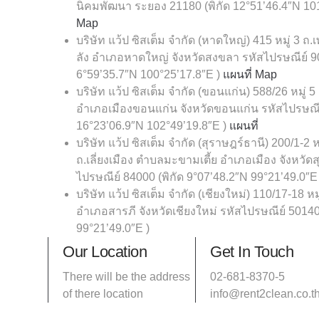
นิคมพัฒนา ระยอง 21180 (พิกัด
12°51’46.4″N 10
Map
บริษัท แว้ป ซิสเต็ม จำกัด (หาดใหญ่)
415 หมู่ 3 
ลัง อำเภอหาดใหญ่ จังหวัดสงขลา รหัสไปรษณีย์ 9
6°59’35.7″N 100°25’17.8″E )
แผนที่ Map
บริษัท แว้ป ซิสเต็ม จำกัด (ขอนแก่น)
588/26 หมู่ 5
อำเภอเมืองขอนแก่น จังหวัดขอนแก่น รหัสไปรษณ
16°23’06.9″N 102°49’19.8″E )
แผนที่
บริษัท แว้ป ซิสเต็ม จำกัด (สุราษฎร์ธานี)
200/1-2 หม
ถ.เลี่ยงเมือง ตำบลมะขามเตี้ย อำเภอเมือง จังหวัด
ไปรษณีย์ 84000 (พิกัด 9°07’48.2″N 99°21’49.0″E
บริษัท แว้ป ซิสเต็ม จำกัด (เชียงใหม่)
110/17-18 ห
อำเภอสารภี จังหวัดเชียงใหม่ รหัสไปรษณีย์ 50140
99°21’49.0″E )
Our Location
Get In Touch
There will be the address
02-681-8370-5
of there location
info@rent2clean.co.t